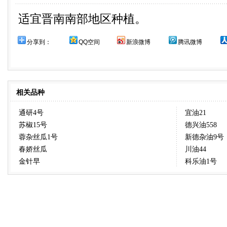
适宜晋南南部地区种植。
分享到：
QQ空间
新浪微博
腾讯微博
相关品种
通研4号
宜油21
苏椒15号
德兴油558
蓉杂丝瓜1号
新德杂油9号
春娇丝瓜
川油44
金针早
科乐油1号