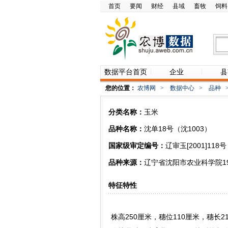
首页
要闻
财经
县域
畜牧
饲料
数据平台首页
企业
县
您的位置：
农博网
>
数据中心
>
品种
分类名称：
玉米
品种名称：
沈单18号（沈1003）
国家级审定编号：
辽审玉[2001]118号
品种来源：
辽宁省沈阳市农业科学院19
特征特性
株高250厘米，穗位110厘米，穗长