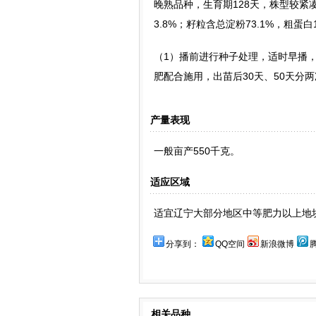
晚熟品种，生育期128天，株型较紧凑；
3.8%；籽粒含总淀粉73.1%，粗蛋白1
（1）播前进行种子处理，适时早播，
肥配合施用，出苗后30天、50天分
产量表现
一般亩产550千克。
适应区域
适宜辽宁大部分地区中等肥力以上地
分享到：
QQ空间
新浪微博
相关品种