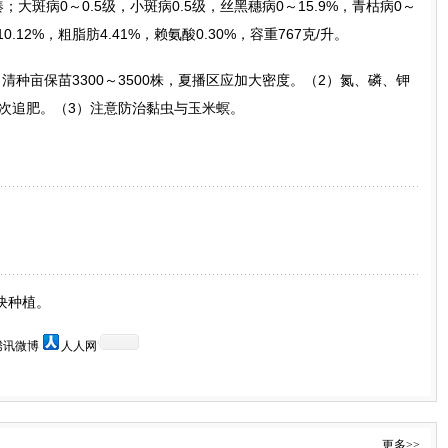
大斑病0～0.5级，小斑病0.5级，丝黑穗病0～15.9%，青枯病0～
0.12%，粗脂肪4.41%，赖氨酸0.30%，容重767克/升。
清种亩保苗3300～3500株，夏播区应加大密度。（2）氮、磷、钾
两次追肥。（3）注意防治黏虫与玉米螟。
块种植。
腾讯微博
人人网
更多>>