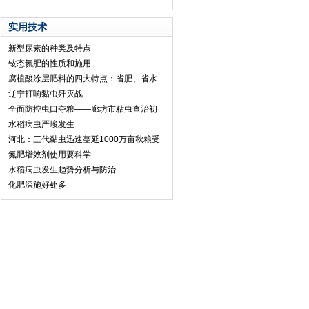
实用技术
新型尿素的种类及特点
铵态氮肥的性质和施用
腐植酸涂层肥料的四大特点：省肥、省水
辽宁打响黏虫歼灭战
全面防控虫口夺粮——廊坊市粘虫查治初
水稻病虫严峻发生
河北：三代黏虫迅速蔓延1000万亩秋粮受
氮肥增效剂使用要科学
水稻病虫发生趋势分析与防治
化肥深施好处多