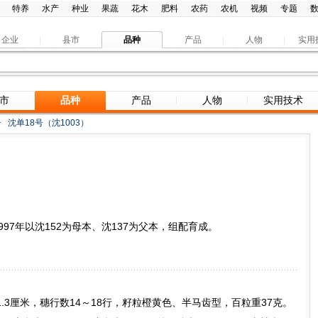
特养
水产
种业
果蔬
花木
肥料
农药
农机
视频
专题
企业
县市
品种
产品
人物
实用
市
品种
产品
人物
实用技术
>
沈单18号（沈1003）
97年以沈152为母本、沈137为父本，组配育成。
21.3厘米，穗行数14～18行，籽粒橙黄色、半马齿型，百粒重37克。