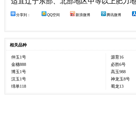
适宜辽宁东部、北部地区中等以上肥力
分享到：
QQ空间
新浪微博
腾讯微博
相关品种
仲玉1号
源育16
金穗888
必胜6号
博玉1号
高玉988
汉玉1号
神龙玉8号
绵单118
蜀龙13