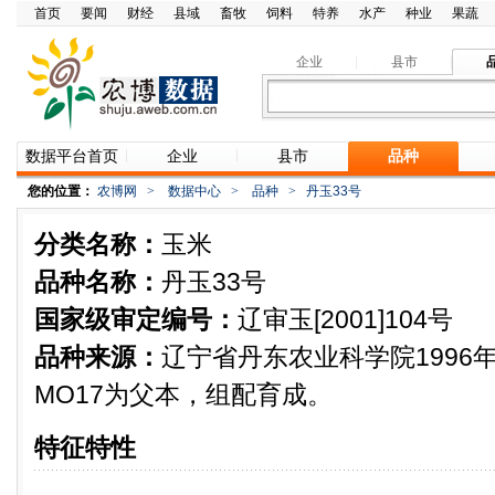
首页
要闻
财经
县域
畜牧
饲料
特养
水产
种业
果蔬
企业
县市
数据平台首页
企业
县市
品种
您的位置：
农博网
>
数据中心
>
品种
>
丹玉33号
分类名称：
玉米
品种名称：
丹玉33号
国家级审定编号：
辽审玉[2001]104号
品种来源：
辽宁省丹东农业科学院1996年
MO17为父本，组配育成。
特征特性