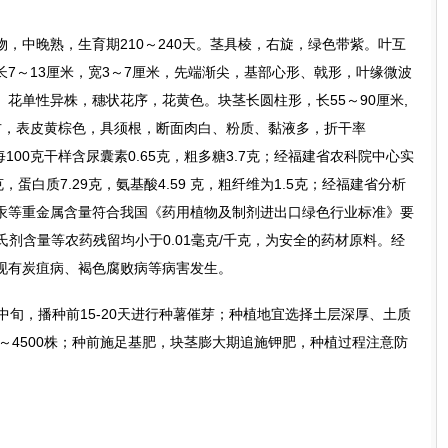
，中晚熟，生育期210～240天。茎具棱，右旋，绿色带紫。叶互
7～13厘米，宽3～7厘米，先端渐尖，基部心形、戟形，叶缘微波
花单性异株，穗状花序，花黄色。块茎长圆柱形，长55～90厘米,
克左右，表皮黄棕色，具须根，断面肉白、粉质、黏液多，折干率
每100克干样含尿囊素0.65克，粗多糖3.7克；经福建省农科院中心实
克，蛋白质7.29克，氨基酸4.59 克，粗纤维为1.5克；经福建省分析
汞等重金属含量符合我国《药用植物及制剂进出口绿色行业标准》要
氏剂含量等农药残留均小于0.01毫克/千克，为安全的药材原料。经
现有炭疽病、褐色腐败病等病害发生。
中旬，播种前15-20天进行种薯催芽；种植地宜选择土层深厚、土质
0～4500株；种前施足基肥，块茎膨大期追施钾肥，种植过程注意防