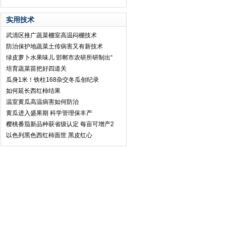
实用技术
武清区推广蔬菜棚室高温闷棚技术
防治保护地蔬菜土传病害又有新技术
绿皮萝卜水果味儿 邯郸市农研所研制出“
培育蔬菜苗把好四道关
瓜身1米！铁柱168杂交冬瓜创纪录
如何延长西红柿结果
温室黄瓜高温病害如何防治
黄瓜进入盛果期 科学管理保丰产
樱桃番茄新品种获省级认定 每亩可增产2
以色列黑色西红柿面世 黑皮红心