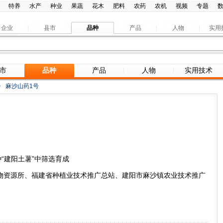
特养
水产
种业
果蔬
花木
肥料
农药
农机
视频
专题
企业
县市
品种
产品
人物
实用
市
品种
产品
人物
实用技术
>
麻沙山药1号
“建阳土薯”中筛选育成
物资源所、福建省种植业技术推广总站、建阳市麻沙镇农业技术推广