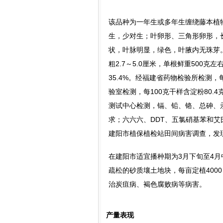
该品种为一年生或多年生缠绕藤本植物
生，少对生；叶卵形、三角形卵形，长
状，叶脉明显，绿色，叶腋内无珠芽。
粗2.7～5.0厘米，单根鲜重500
35.4%。经福建省药物检验所检测，
验室检测，每100克干样含淀粉80.4
测试中心检测，镉、铅、铬、总砷、
求；六六六、DDT、五氯硝基苯和艾
建阳市植保植检站田间病害调查，发
在建阳市适宜播种期为3月下旬至4月
疏松的砂质壤土地块，每亩定植400
治炭疽病、褐色腐败病等病害。
产量表现