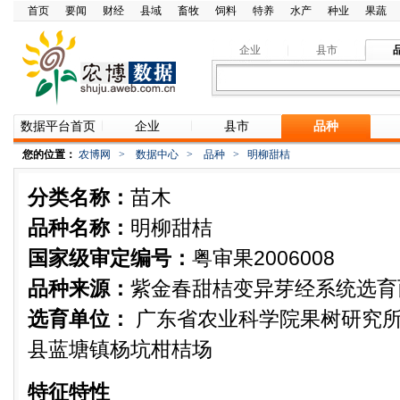
首页
要闻
财经
县域
畜牧
饲料
特养
水产
种业
果蔬
企业
县市
数据平台首页
企业
县市
品种
您的位置：
农博网
>
数据中心
>
品种
>
明柳甜桔
分类名称：
苗木
品种名称：
明柳甜桔
国家级审定编号：
粤审果2006008
品种来源：
紫金春甜桔变异芽经系统选育
选育单位：
广东省农业科学院果树研究
县蓝塘镇杨坑柑桔场
特征特性