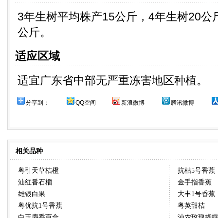
3年生树平均株产15公斤，4年生树20公
公斤。
适应区域
适宜广东省中部无严重冻害地区种植。
分享到：
QQ空间
新浪微博
腾讯微博
相关品种
粤引天草桔橙
抗枯5号香蕉
汕红番石榴
金手指香蕉
雄银白果
大丰1号香蕉
粤优抗1号香蕉
粤英甜桔
白玉麝香百合
汕农玫瑰蝴