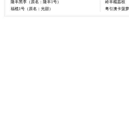
隆丰黑李（原名：隆丰1号）
岭丰糯荔枝
福榄1号（原名：光甜）
粤引澳卡菠