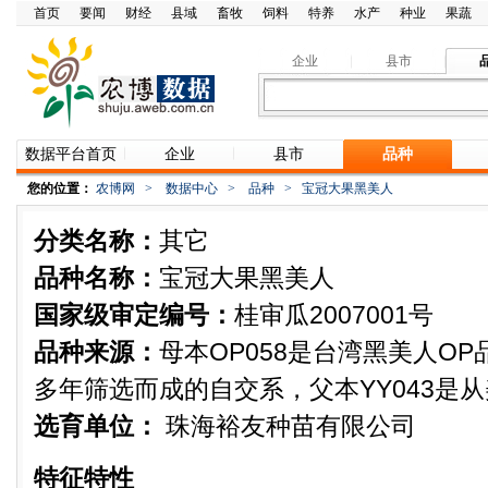
首页
要闻
财经
县域
畜牧
饲料
特养
水产
种业
果蔬
企业
县市
数据平台首页
企业
县市
品种
您的位置：
农博网
>
数据中心
>
品种
>
宝冠大果黑美人
分类名称：
其它
品种名称：
宝冠大果黑美人
国家级审定编号：
桂审瓜2007001号
品种来源：
母本OP058是台湾黑美人O
多年筛选而成的自交系，父本YY043是
选育单位：
珠海裕友种苗有限公司
特征特性