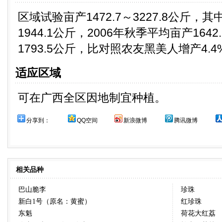
区域试验亩产1472.7～3227.8公斤，
1944.1公斤，2006年秋季平均亩产164
1793.5公斤，比对照农友黑美人增产4.4
适应区域
可在广西全区因地制宜种植。
分享到：
QQ空间
新浪微博
腾讯微博
相关品种
巴山脆李
珍珠
新白1号（原名：黄蜜）
红珍珠
东魁
荷花大红荔