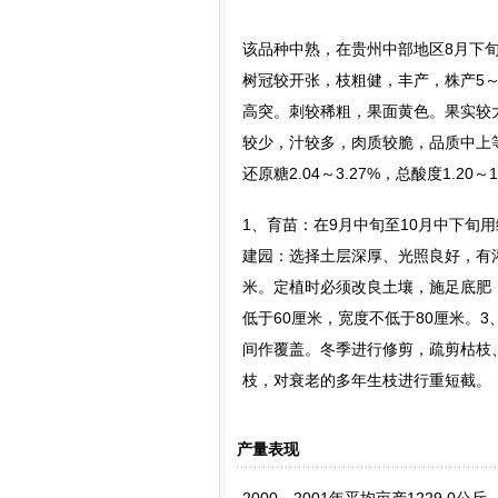
该品种中熟，在贵州中部地区8月下旬
树冠较开张，枝粗健，丰产，株产5
高突。刺较稀粗，果面黄色。果实较大，
较少，汁较多，肉质较脆，品质中上等。果肉含
还原糖2.04～3.27%，总酸度1.20～
1、育苗：在9月中旬至10月中下旬
建园：选择土层深厚、光照良好，有灌
米。定植时必须改良土壤，施足底肥，
低于60厘米，宽度不低于80厘米。
间作覆盖。冬季进行修剪，疏剪枯枝
枝，对衰老的多年生枝进行重短截。
产量表现