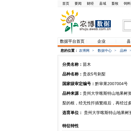
首页
要闻
财经
县域
畜牧
饲料
数据平台首页
企业
县
您的位置：
农博网
>
数据中心
>
品种
分类名称：
苗木
品种名称：
贵农5号刺梨
国家级审定编号：
黔审果2007004号
品种来源：
贵州大学喀斯特山地果树
梨的根，经无性扦插繁殖后，再经过
选育单位：
贵州大学喀斯特山地果树
特征特性