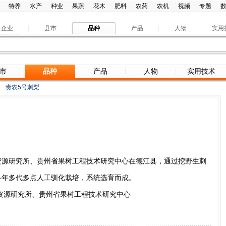
特养
水产
种业
果蔬
花木
肥料
农药
农机
视频
专题
企业
县市
品种
产品
人物
实用
市
品种
产品
人物
实用技术
>
贵农5号刺梨
资源研究所、贵州省果树工程技术研究中心在德江县，通过挖野生刺
多年多代多点人工驯化栽培，系统选育而成。
资源研究所、贵州省果树工程技术研究中心