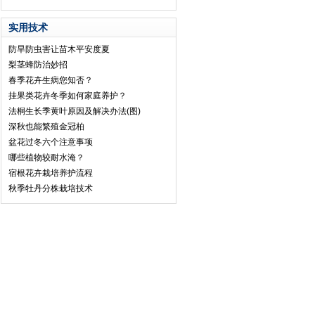
实用技术
防旱防虫害让苗木平安度夏
梨茎蜂防治妙招
春季花卉生病您知否？
挂果类花卉冬季如何家庭养护？
法桐生长季黄叶原因及解决办法(图)
深秋也能繁殖金冠柏
盆花过冬六个注意事项
哪些植物较耐水淹？
宿根花卉栽培养护流程
秋季牡丹分株栽培技术