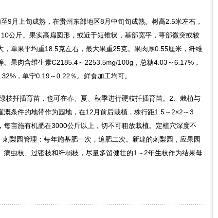
至9月上旬成熟，在贵州东部地区8月中旬旬成熟。树高2.5米左右，
～10公斤。果实高扁圆形，或近于短锥状，基部宽平，萼部微突或较
单果平均重18.5克左右，最大果重25克。果肉厚0.55厘米，纤维
维生素C2185.4～2253.5mg/100g，总糖4.03～6.17%，
1.32%，单宁0.19～0.22％。鲜食加工均可。
用绿枝扦插育苗，也可在春、夏、秋季进行硬枝扦插育苗。2、栽植与
溉条件的地带作为园地，在12月前后栽植，株行距1.5～2×2～3
每亩施有机肥在3000公斤以上，切不可粗放栽植。定植穴深度不
3、刺梨园管理：每年施基肥一次，追肥二次。新建的刺梨园，应果园
、病虫枝、过密枝和纤弱枝，尽量多留健壮的1～2年生枝作为结果母