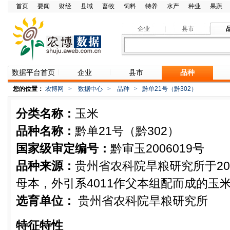
首页
要闻
财经
县域
畜牧
饲料
特养
水产
种业
果蔬
企业
县市
数据平台首页
企业
县市
品种
您的位置：
农博网
>
数据中心
>
品种
>
黔单21号（黔302）
分类名称：
玉米
品种名称：
黔单21号（黔302）
国家级审定编号：
黔审玉2006019号
品种来源：
贵州省农科院旱粮研究所于200
母本，外引系4011作父本组配而成的玉
选育单位：
贵州省农科院旱粮研究所
特征特性