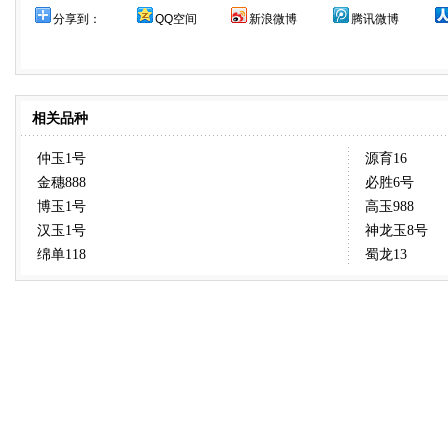
分享到：
QQ空间
新浪微博
腾讯微博
相关品种
仲玉1号
源育16
金穗888
必胜6号
博玉1号
高玉988
汉玉1号
神龙玉8号
绵单118
蜀龙13