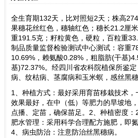
全生育期132天，比对照短2天；株高274
果穗花丝红色，穗轴红色；穗长21.2厘米
重191.5克；籽粒黄色，硬粒，百粒重3
制品质量监督检验测试中心测试：容重78
10.69%，赖氨酸0.28%，粗脂肪(干基)4
基)72.37%。经四川省农科院植保所鉴
病、纹枯病、茎腐病和玉米螟，感丝黑
1、种植方式：最好采用育苗移栽技术，一般
效果最好，在中（低）等肥力的旱坡地
点播、定苗，确保苗足。2、种植密度：280
肥水管理：采用科学合理配方施肥，即
4、病虫防治：注意防治丝黑穗病。