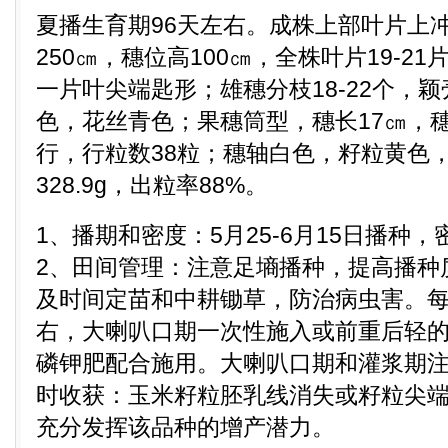
夏播生育期96天左右。成株上部叶片上
250㎝，穗位高100㎝，全株叶片19-2
一片叶尖端匙形；雄穗分枝18-22个，
色，花丝青色；果穗筒型，穗长17㎝，穗粗
行，行粒数38粒；穗轴白色，籽粒黄色
328.9g，出粒率88%。
1、播期和密度：5月25-6月15日播种，密度
2、田间管理：注意足墒播种，提高播种
及时间定苗和中耕锄草，防治病虫害。每亩
右，大喇叭口期一次性施入或前重后轻
磷钾肥配合施用。大喇叭口期和灌浆期注
时收获：玉米籽粒胚乳线消失或籽粒尖
充分发挥该品种的增产潜力。