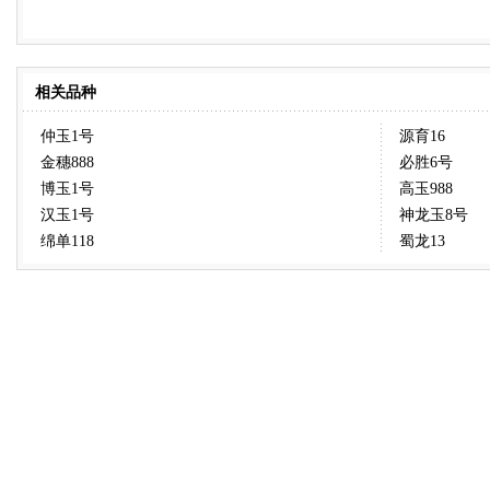
相关品种
仲玉1号
源育16
金穗888
必胜6号
博玉1号
高玉988
汉玉1号
神龙玉8号
绵单118
蜀龙13