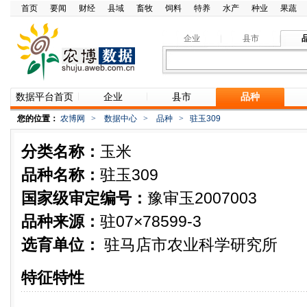
首页
要闻
财经
县域
畜牧
饲料
特养
水产
种业
果蔬
企业
县市
数据平台首页
企业
县市
品种
您的位置：
农博网
>
数据中心
>
品种
>
驻玉309
分类名称：
玉米
品种名称：
驻玉309
国家级审定编号：
豫审玉2007003
品种来源：
驻07×78599-3
选育单位：
驻马店市农业科学研究所
特征特性