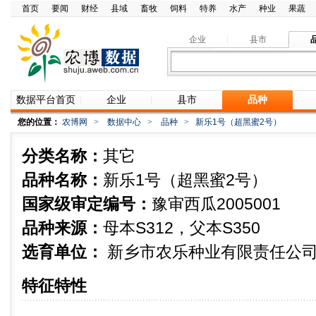
首页
要闻
财经
县域
畜牧
饲料
特养
水产
种业
果蔬
企业
县市
数据平台首页
企业
县市
品种
您的位置：
农博网
>
数据中心
>
品种
>
新乐1号（超黑蜜2号）
分类名称：
其它
品种名称：
新乐1号（超黑蜜2号）
国家级审定编号：
豫审西瓜2005001
品种来源：
母本S312，父本S350
选育单位：
新乡市农乐种业有限责任公
特征特性