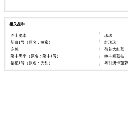
相关品种
巴山脆李
珍珠
新白1号（原名：黄蜜）
红珍珠
东魁
荷花大红荔
隆丰黑李（原名：隆丰1号）
岭丰糯荔枝
福榄1号（原名：光甜）
粤引澳卡菠