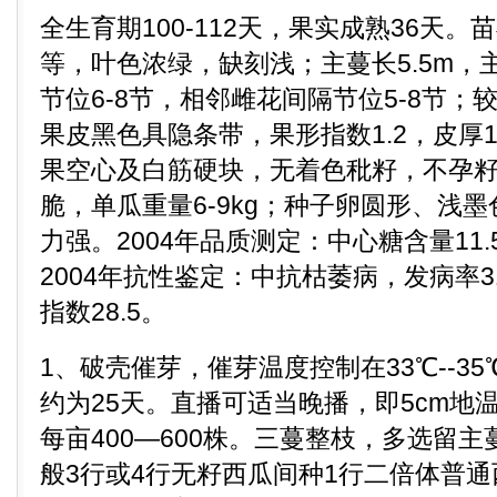
全生育期100-112天，果实成熟36天
等，叶色浓绿，缺刻浅；主蔓长5.5m，主
节位6-8节，相邻雌花间隔节位5-8节
果皮黑色具隐条带，果形指数1.2，皮厚1
果空心及白筋硬块，无着色秕籽，不孕
脆，单瓜重量6-9kg；种子卵圆形、浅墨
力强。2004年品质测定：中心糖含量11.5
2004年抗性鉴定：中抗枯萎病，发病率
指数28.5。
1、破壳催芽，催芽温度控制在33℃--3
约为25天。直播可适当晚播，即5cm地温
每亩400—600株。三蔓整枝，多选留主
般3行或4行无籽西瓜间种1行二倍体普