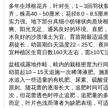
多年生球根花卉，叶对生，1～3回羽状
齐，株高40－50厘米；花径8.0－8.5
实力强。地下部分具细小纺锤状肉质块
爽、阳光充足、通风良好的环境。喜肥
水良好的沙质壤土为宜。育苗期最适温度是
易徒长，幼苗期白天温度22－25℃、夜间
宜种植区生育日数160天左右，需≥10℃
盆植或露地作畦，畦内的栽植密度为行间距
幼苗起10～15天追施一次稀薄液肥。施
水追入一些适量的有机肥、尿素、硫酸
原则。随花蕾的逐渐长大，追肥时间可适
次，但花蕾透色时停止追肥，追肥量的
而定，叶片色浅而薄者为缺肥表现，可