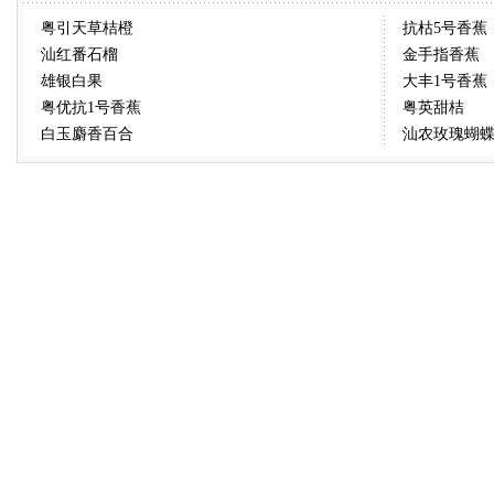
粤引天草桔橙
抗枯5号香蕉
汕红番石榴
金手指香蕉
雄银白果
大丰1号香蕉
粤优抗1号香蕉
粤英甜桔
白玉麝香百合
汕农玫瑰蝴