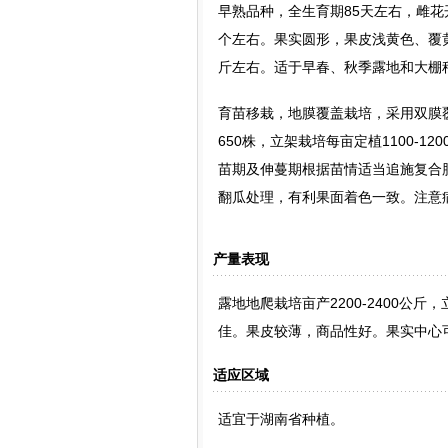
早熟品种，全生育期85天左右，雌花
个左右。果实圆形，果皮浅黄色、覆黄
斤左右。适于早春、秋季露地和大棚
育苗移栽，地膜覆盖栽培，采用双膜覆
650株，立架栽培每亩定植1100-
苗期及伸蔓期根据苗情适当追施复合
翻瓜处理，有利果面着色一致。注意
产量表现
露地地爬栽培亩产2200-2400公斤
佳。果皮较薄，商品性好。果实中心可溶
适应区域
适宜于湖南省种植。