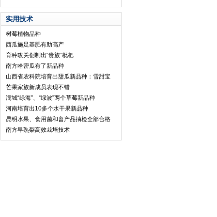
实用技术
树莓植物品种
西瓜施足基肥有助高产
育种攻关创制出“贵族”枇杷
南方哈密瓜有了新品种
山西省农科院培育出甜瓜新品种：雪甜宝
芒果家族新成员表现不错
满城“绿海”、“绿波”两个草莓新品种
河南培育出10多个水干果新品种
昆明水果、食用菌和畜产品抽检全部合格
南方早熟梨高效栽培技术