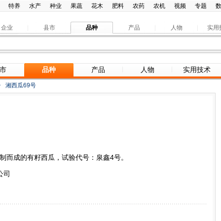
特养
水产
种业
果蔬
花木
肥料
农药
农机
视频
专题
企业
县市
品种
产品
人物
实用
市
品种
产品
人物
实用技术
>
湘西瓜69号
2”配制而成的有籽西瓜，试验代号：泉鑫4号。
公司