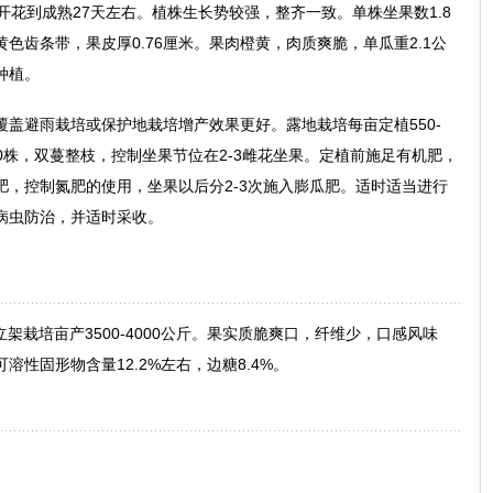
开花到成熟27天左右。植株生长势较强，整齐一致。单株坐果数1.8
色齿条带，果皮厚0.76厘米。果肉橙黄，肉质爽脆，单瓜重2.1公
种植。
盖避雨栽培或保护地栽培增产效果更好。露地栽培每亩定植550-
1200株，双蔓整枝，控制坐果节位在2-3雌花坐果。定植前施足有机肥，
肥，控制氮肥的使用，坐果以后分2-3次施入膨瓜肥。适时适当进行
病虫防治，并适时采收。
，立架栽培亩产3500-4000公斤。果实质脆爽口，纤维少，口感风味
性固形物含量12.2%左右，边糖8.4%。