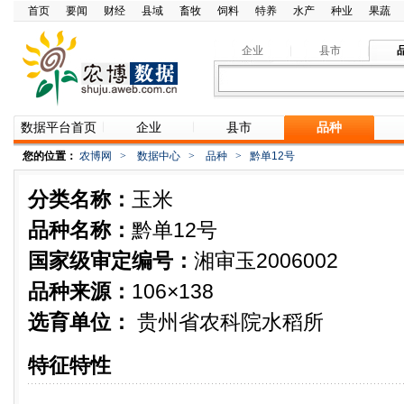
首页
要闻
财经
县域
畜牧
饲料
特养
水产
种业
果蔬
企业
县市
数据平台首页
企业
县市
品种
您的位置：
农博网
>
数据中心
>
品种
>
黔单12号
分类名称：
玉米
品种名称：
黔单12号
国家级审定编号：
湘审玉2006002
品种来源：
106×138
选育单位：
贵州省农科院水稻所
特征特性