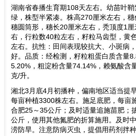
湖南省春播生育期108天左右。幼苗叶
绿，株型半紧凑。株高270厘米左右，穗
穗圆筒形，穗长20厘米左右，秃顶度1厘
右，行粒数40粒左右，籽粒马齿型，黄色
左右。抗性：田间表现较抗大、小斑病
好。品质：经检测，籽粒粗蛋白质含量8.
5.20%，粗淀粉含量74.14%，赖氨酸含量
克/升。
湘北3月底4月初播种，偏南地区适当提
每亩种植3300株左右。施足底肥，每亩
合肥25～35公斤；及时适量追施苗肥；
公斤，使用其他氮肥的折算施用。及时
涝防旱。注意防病灭虫，提倡用药剂拌