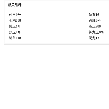
相关品种
仲玉1号
源育16
金穗888
必胜6号
博玉1号
高玉988
汉玉1号
神龙玉8号
绵单118
蜀龙13