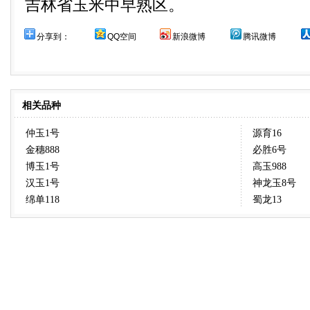
吉林省玉米中早熟区。
分享到：
QQ空间
新浪微博
腾讯微博
相关品种
仲玉1号
源育16
金穗888
必胜6号
博玉1号
高玉988
汉玉1号
神龙玉8号
绵单118
蜀龙13