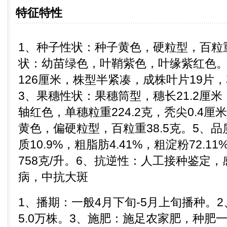
特征特性
1、种子性状：种子黄色，硬粒型，百粒重
状：幼苗绿色，叶鞘紫色，叶缘紫红色。
126厘米，株型半紧凑，成株叶片19片
3、果穗性状：果穗筒型，穗长21.2厘米，
轴红色，单穗粒重224.2克，秃尖0.4
黄色，偏硬粒型，百粒重38.5克。5、
质10.9%，粗脂肪4.41%，粗淀粉72.1
758克/升。6、抗逆性：人工接种鉴定
病，中抗大斑
1、播期：一般4月下旬-5月上旬播种。
5.0万株。3、施肥：施足农家肥，种肥一