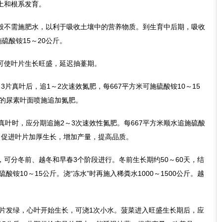
土和根系发育。
不需施肥水，以利于吸收土壤中的营养物质。到生育中后期，吸收
硫酸铵15～20公斤。
使叶片生长旺盛，延迟抽薹期。
真叶后，追1～2次速效氮肥，每667平方米可施硫酸铵10～15
%的尿素叶面喷施追加氮肥。
叶时，应分期追施2～3次速效性氮肥。每667平方米顺水追施硫酸
斤，促进叶片加厚生长，增加产量，提高品质。
分冬前、越冬和早春3个阶段进行。冬前生长期约50～60天，结
酸铵10～15公斤。浇“冻水”时再施入稀粪水1000～1500公斤。越
片发绿，心叶开始生长，可浇1次小水。菠菜进入旺盛生长期后，应