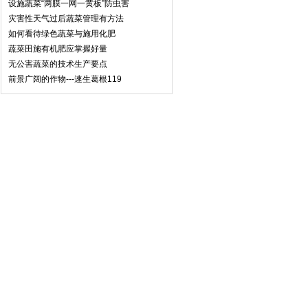
设施蔬菜“两膜一网一黄板”防虫害
灾害性天气过后蔬菜管理有方法
如何看待绿色蔬菜与施用化肥
蔬菜田施有机肥应掌握好量
无公害蔬菜的技术生产要点
前景广阔的作物---速生葛根119