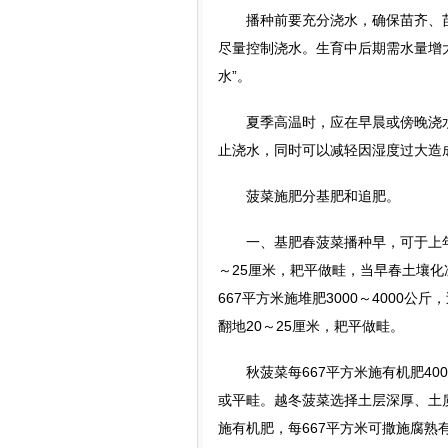
播种前要充分浇水，确保苗齐、苗旺
尽量控制浇水。生育中后期需水量增
水”。
夏季高温时，应在早晨或傍晚浇水
止浇水，同时可以减轻因湿度过大造
菠菜施肥分基肥和追肥。
一、基肥春菠菜播种早，可于上年整地
～25厘米，耙平做畦，当早春土壤化
667平方米施堆肥3000～4000公
翻地20～25厘米，耙平做畦。
秋菠菜每667平方米施有机肥4000
或平畦。越冬菠菜选择土层深厚、土
施有机肥，每667平方米可撒施腐熟有