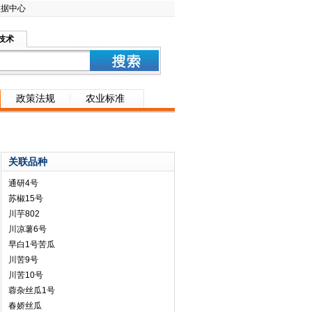
数据中心
技术
政策法规
农业标准
关联品种
通研4号
苏椒15号
川芋802
川凉薯6号
早白1号苦瓜
川苦9号
川苦10号
蓉杂丝瓜1号
春娇丝瓜