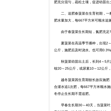
肥充分混匀，疏松土壤，促进幼苗出
二、追肥春菠菜在生育初期，一般
肥水量加大，每667平方米可顺水追施
由于春菠菜生长期短，氮肥充足可
夏菠菜在高温季节播种，出现2～3片
公斤，施肥后及时浇水。也可用0.3
秋菠菜幼苗出土后，长到4～5片真
铵20～25公斤，或尿素10～12公
越冬菠菜因生育期较长故应施肥，可
合灌水追1次肥，每667平方米顺水施硫
冬停止生长期不需追肥。
早春生长期30～40天，当菠菜叶