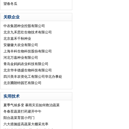
望春冬瓜
关联企业
中农集团种业控股有限公司
北京九禾思壮生物技术有限公司
北京嘉禾千秋种业
安徽徽大农业有限公司
上海丰科生物科技股份有限公司
河北万嘉种业有限公司
青岛金妈妈农业科技有限公司
北京华丰德盛生物科技有限公司
四川美丰农资化工有限公司华北办事处
北京圃朗特园艺有限公司
实用技术
夏季气候多变 暴雨灾后如何救治蔬菜
冬春茬蔬菜打药避开中午
阳台蔬菜育苗小窍门
六大措施提高蔬菜大棚采光率