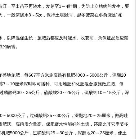
，至出苗不再浇水，发芽至3～4叶期，为防止立枯病的发生，要
大，一般需浇水3～5次，保持土壤湿润，越冬菠菜在冬前浇足“冻
，以降温促生长；施肥后都应及时浇水。收获前，为保证品质应禁
成的病害。
施肥，每667平方米施腐熟有机肥4000～5000公斤，深翻20
冻7～10厘米深时即可播种。可用堆肥和化肥混合撒施做底肥。每
斤，过磷酸钙30～35公斤，硫酸铵20～25公斤，硫酸钾10～15公斤，深
～5000公斤，过磷酸钙25～30公斤，深翻地20～25厘米，做高畦
质肥沃、腐殖质含量高、保肥蓄水性能好的土壤，还应比其它季节多
机肥5000公斤，过磷酸钙25～30公斤，深翻地20～25厘米，使土