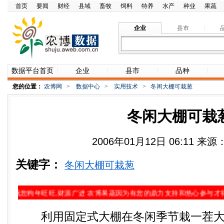
首页
要闻
财经
县域
畜牧
饲料
特养
水产
种业
果蔬
企业
县市
数据平台首页
企业
县市
品种
您的位置：
农博网
>
数据中心
>
实用技术
>
冬闲大棚可栽葱
冬闲大棚可栽
2006年01月12日 06:11 
关键字：
冬闲大棚可栽葱
祝您狗年旺旺,财源广进 农博果蔬因为有您的鼎力支持和热心参与才得以快速发展。
利用固定式大棚在冬闲季节栽一茬大