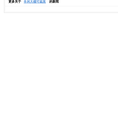
更多关于
冬闲大棚可栽葱
的新闻