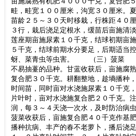
亩施腐熟有机肥４０００千克，复合肥
畦，畦宽１００厘米，沟宽３０厘米。
苗龄２５～３０天时移栽，行株距４０厘
３行，栽后浇足定根水，缓苗后亩施清
莲座期亩施尿素１０千克，结球初期亩
５千克，结球前期水分要足，后期适当
蚜、菜青虫等虫害。 （三）菠菜 
不易抽薹的品种。甘蓝收获后，亩施腐
复合肥３０千克。耕翻整地，趁墒播种
时间苗，同时亩对水浇施尿素１０千克
片叶时，亩对水浇施复合肥２０千克。
润，每３～４天浇一次水，及时防治病
菠菜收获后，亩施复合肥４０千克作基
播种抗病、丰产的春不老萝卜，播后浇