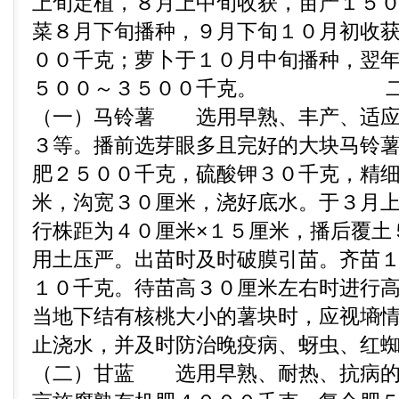
上旬定植，８月上中旬收获，亩产１５
菜８月下旬播种，９月下旬１０月初收
００千克；萝卜于１０月中旬播种，翌
５００～３５００千克。 
（一）马铃薯 选用早熟、丰产、适应
３等。播前选芽眼多且完好的大块马铃
肥２５００千克，硫酸钾３０千克，精
米，沟宽３０厘米，浇好底水。于３月
行株距为４０厘米×１５厘米，播后覆土
用土压严。出苗时及时破膜引苗。齐苗
１０千克。待苗高３０厘米左右时进行
当地下结有核桃大小的薯块时，应视墒
止浇水，并及时防治晚疫病、蚜虫、
（二）甘蓝 选用早熟、耐热、抗病的