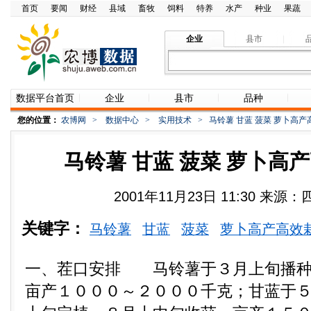
首页
要闻
财经
县域
畜牧
饲料
特养
水产
种业
果蔬
企业
县市
数据平台首页
企业
县市
品种
您的位置：
农博网
>
数据中心
>
实用技术
>
马铃薯 甘蓝 菠菜 萝卜高
马铃薯 甘蓝 菠菜 萝卜高
2001年11月23日 11:30 来
关键字：
马铃薯
甘蓝
菠菜
萝卜高产高效
一、茬口安排 马铃薯于３月上旬播种
亩产１０００～２０００千克；甘蓝于