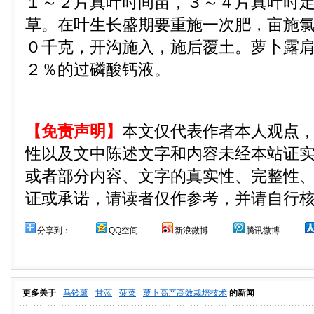
１～２片真叶时间苗，３～４片真叶时
草。在叶生长盛期要重施一次肥，亩施
０千克，开沟施入，施后覆土。萝卜露
２％的过磷酸钙液。
【免责声明】
本文仅代表作者本人观点
性以及文中陈述文字和内容未经本站证
或者部分内容、文字的真实性、完整性
证或承诺，请读者仅作参考，并请自行
分享到：
QQ空间
新浪微博
腾讯微博
更多关于
马铃薯
甘蓝
菠菜
萝卜高产高效栽培技术
的新闻