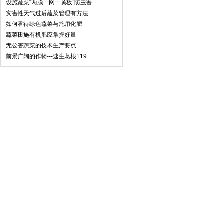
设施蔬菜“两膜一网一黄板”防虫害
灾害性天气过后蔬菜管理有方法
如何看待绿色蔬菜与施用化肥
蔬菜田施有机肥应掌握好量
无公害蔬菜的技术生产要点
前景广阔的作物---速生葛根119