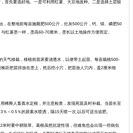
产，首先要选好地。一是可利用红薯、大豆地改种。二是选择土层较
始，在整地前每亩施厩肥500公斤，灶灰500公斤，钙、镁、磷肥50
，与红薯垄一样，垄高60-70厘米，垄长以土地操作方便而定。
的天气移栽，移植前苗床要浇透水，以便带土起苗。每亩栽植500-
按株距把苗排放在垄上，然后挖小穴，把苗放人穴内，盖2厘米细
当用稀释人畜粪水定根，并注意检查，发现死苗及时补栽。当苗长至
.3％～0.5％的尿素水喷洒，隔15天喷一次,以后可适当追肥。
-2米时要中耕除草。葛根虽然抗逆性强，但难免也会出现一些病虫