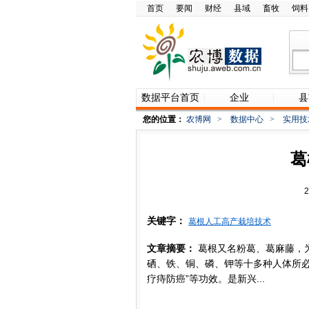
首页
要闻
财经
县域
畜牧
饲料
数据平台首页
企业
县
您的位置：
农博网
>
数据中心
>
实用技
葛
关键字：
葛根人工高产栽培技术
文章摘要：
葛根又名粉葛、葛麻藤，
硒、铁、铜、磷、钾等十多种人体所必
疗痔防癌”等功效。是新兴...