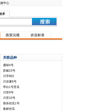
数据中心
技术
政策法规
农业标准
关联品种
通研4号
苏椒15号
川芋802
川凉薯6号
早白1号苦瓜
川苦9号
川苦10号
蓉杂丝瓜1号
春娇丝瓜