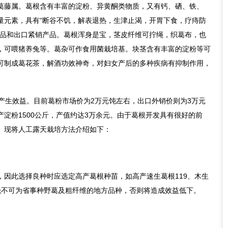
葛藤属。葛根含有丰富的淀粉、异黄酮类物质，又有钙、硒、铁、
量元素，具有“断谷不饥，解表退热，生津止渴，开胃下食，疗痔防
食品和出口紧销产品。葛根浑身是宝，茎皮纤维可拧绳，织葛布，也
，可喂猪养兔等。葛杂可作食用菌栽培基。块茎含有丰富的淀粉等可
可制成葛花茶，解酒功效神奇，对妇女产后的多种疾病有抑制作用，
产生效益。目前葛粉市场价为2万元饨左右，出口外销价则为3万元
淀粉1500公斤，产值约达3万余元。由于葛根开发具有很好的前
。现将人工露天栽培方法介绍如下：
，因此选择良种时应选定高产葛根种苗，如高产速生葛根119、木生
绝不可为省事种野葛及粗纤维的地方品种，否则将造成效益低下。