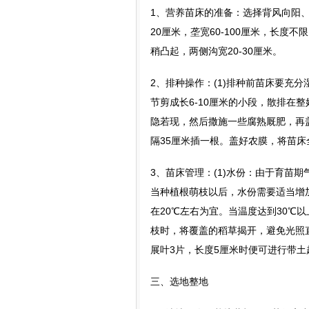
1、营养苗床的准备：选择背风向阳、
20厘米，垄宽60-100厘米，长度不
稍凸起，两侧沟宽20-30厘米。
2、排种操作：(1)排种前苗床要充
节剪成长6-10厘米的小段，散排在
隐若现，然后撒施一些腐熟厩肥，再盖
隔35厘米插一根。盖好农膜，将苗
3、苗床管理：(1)水份：由于育苗
当种植根萌枝以后，水份需要适当增加
在20℃左右为宜。当温度达到30℃
枝时，将覆盖的稻草揭开，避免光照直
展叶3片，长度5厘米时便可进行带
三、选地整地