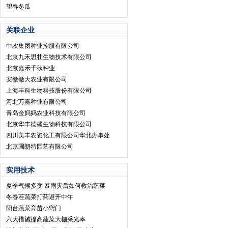
望春冬瓜
关联企业
中农集团种业控股有限公司
北京九禾思壮生物技术有限公司
北京嘉禾千秋种业
安徽徽大农业有限公司
上海丰科生物科技股份有限公司
河北万嘉种业有限公司
青岛金妈妈农业科技有限公司
北京华丰德盛生物科技有限公司
四川美丰农资化工有限公司华北办事处
北京圃朗特园艺有限公司
实用技术
夏季气候多变 暴雨灾后如何救治蔬菜
冬春茬蔬菜打药避开中午
阳台蔬菜育苗小窍门
六大措施提高蔬菜大棚采光率