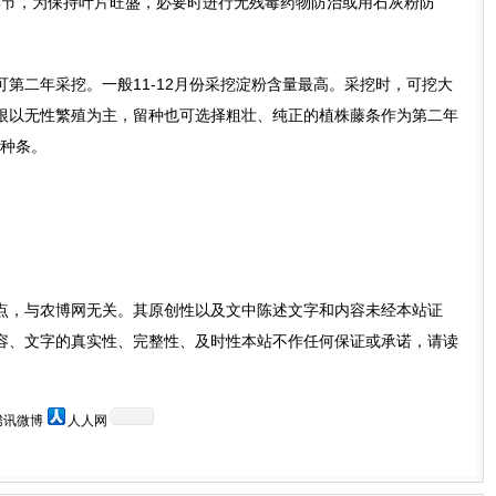
键季节，为保持叶片旺盛，必要时进行无残毒药物防治或用石灰粉防
第二年采挖。一般11-12月份采挖淀粉含量最高。采挖时，可挖大
根以无性繁殖为主，留种也可选择粗壮、纯正的植株藤条作为第二年
作种条。
点，与农博网无关。其原创性以及文中陈述文字和内容未经本站证
容、文字的真实性、完整性、及时性本站不作任何保证或承诺，请读
。
腾讯微博
人人网