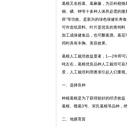
葛根又名粉葛、葛麻藤，为豆科植物
铜、磷、钾等十多种人体所必需的微
癌”等功效。是新兴的绿色保健长寿
可作造纸原料。叶片是优良的青饲料
加工成保健食品，也可酿葛酒。葛花
同时具有丰胸、美容效果。
葛根人工栽培效益显著，1―2年即可
吨左右，葛根优良品种人工栽培可亩产
景，人工栽培利用逐渐引起人们重视
一、选择良种
种植葛根是为了获得较好的经济效益
葛根、赣葛3号、宋氏葛根等品种，
二、地膜育苗