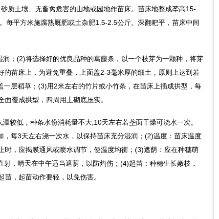
砂质土壤、无畜禽危害的山地或园地作苗床。苗床地整成垄高15-
限。每平方米施腐熟厩肥或土杂肥1.5-2.5公斤。深翻耙平，苗床中间
分湿润；(2)将选择好的优良品种的葛藤条，以一个枝芽为一颗种，将芽
整好的苗床上，为避免重叠，上面盖2-3毫米厚的细土，原则上达到若
一层稻草；(3)用2米左右的竹片或小竹条，在苗床上插成拱型，每
床全面覆成拱型，四周用土砌底压实。
期气温较低，种条水份消耗量不大,10天左右若垄面干燥可浇水一次。
，每3天左右浇一次水，以保持苗床充分湿润；(2)温度：苗床温度
以上时，应揭膜通风或喷水调节，使温度均衡；(3)遮荫：应在种穗萌
射，晴天在中午适当遮荫，以防灼伤；(4)起苗：种穗生长嫩枝，
土起苗，起苗动作要轻，以免伤害。