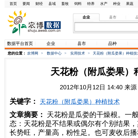
首页
要闻
财经
县域
畜牧
饲料
特养
水产
种业
果蔬
企业
县市
数据平台首页
企业
县市
品种
您的位置：
农博网
>
数据中心
>
实用技术
>
天花粉（附瓜娄果）种植技
天花粉（附瓜娄果）
2012年10月12日 14:40 
关键字：
天花粉（附瓜娄果）种植技术
文章摘要：
天花粉是瓜娄的干燥根。一
态：天花粉是不结果或偶尔有个别结果，
长势旺，产量高，粉性足。也可麦收后播