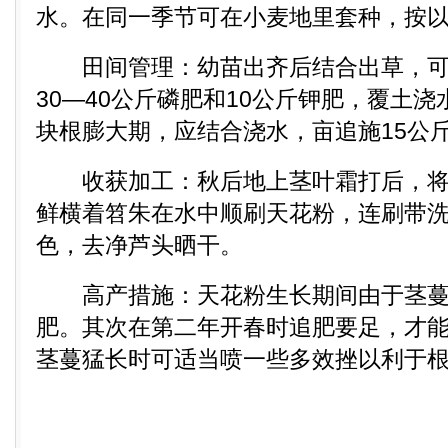
水。在同一季节可在小麦地里套种，按
田间管理：幼苗出齐后结合出草，可
30―40公斤磷肥和10公斤钾肥，覆土
块根膨大期，应结合浇水，亩追施15公
收获加工：秋后地上茎叶霜打后，将
鲜横着笤朱在水中顺刷天花粉，连刷带
色，去净芦头晒干。
高产措施：天花粉生长期间由于茎蔓
肥。其次在第二年开春时追肥要足，才能
茎蔓猛长时可适当喷一些多效挫以利于