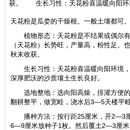
获。 生长习性：天花粉喜温暖向阳环境，
天花粉是瓜娄的干燥根。一般土壤都可
植物形态：天花粉是不结果或偶尔有
（天花粉）长势旺，产量高，粉性足。
秋末收获。
生长习性：天花粉喜温暖向阳环境，
深厚肥沃的沙质壤土生长良好。
选地整地：选向阳高燥，排灌方便的
翻耕整平，做宽畦，浇水后3―5天楼平
播种方法：按行距25厘米，开2―3
6―9厘米放种子1枚。然后覆土2―3厘