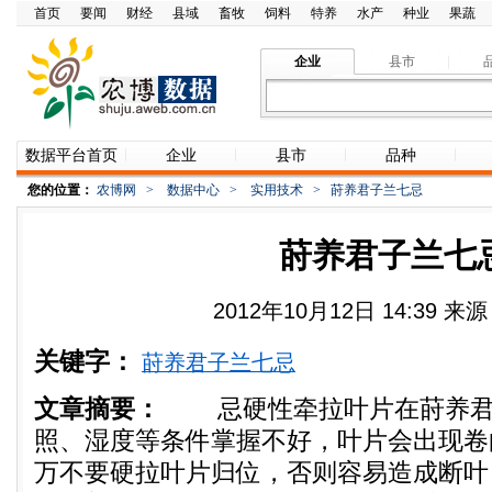
首页
要闻
财经
县域
畜牧
饲料
特养
水产
种业
果蔬
企业
县市
数据平台首页
企业
县市
品种
您的位置：
农博网
>
数据中心
>
实用技术
>
莳养君子兰七忌
莳养君子兰七
2012年10月12日 14:39 
关键字：
莳养君子兰七忌
文章摘要：
忌硬性牵拉叶片在莳养君
照、湿度等条件掌握不好，叶片会出现卷
万不要硬拉叶片归位，否则容易造成断叶