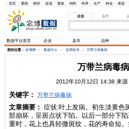
首页
要闻
财经
县域
畜牧
饲料
特养
水产
种业
果蔬
企业
县市
数据平台首页
企业
县市
品种
您的位置：
农博网
>
数据中心
>
实用技术
>
万带兰病毒病
万带兰病毒
2012年10月12日 14:38 
关键字：
万带兰病毒病
文章摘要：
症状:叶上发病。初生淡黄色
部崩坏，呈斑点状下陷。以后一部分下陷
重时，花上也具轻微斑纹，花的寿命短。