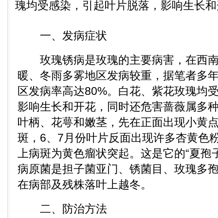
瑰均受感染，引起叶片脱落，影响生长和开
一、发病症状
玫瑰锈病是玫瑰的主要病害，在西南
暖、冬雨多雾地区发病较重，据笔者多
区发病率高达80%。白花、紫花玫瑰均
影响生长和开花，同时还危害蔷薇属多
叶柄、花萼和嫩茎，先在正面出现小黄
斑，6、7月份叶片反面出现许多杏黄色
上病斑为黄色瘤状突起。这是它的“夏孢
病原菌是担子菌亚门、锈菌目、玫瑰多
在病部及残株落叶上越冬。
二、防治方法