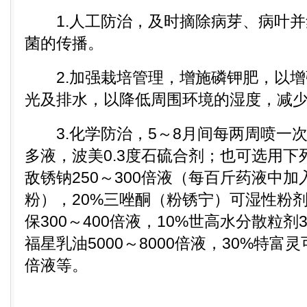
1.人工防治，及时摘除病芽、病叶并
菌的传播。
2.加强栽培管理，增施磷钾肥，以增
光及排水，以降低周围环境的湿度，减
3.化学防治，5～8月间每两周喷一次1∶1
多液，波美0.3度石硫合剂；也可选用下
敌锈钠250～300倍液（每百斤药液中加入
粉），20%三唑酮（粉锈宁）可湿性粉剂2
保300～400倍液，10%世高水分散粒剂30
福星乳油5000～8000倍液，30%特富灵
倍液等。