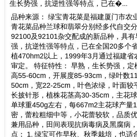
生长势强，抗逆性强等特点，已在�...
品种来源： 绿宝青花菜是福建厦门市农
青花菜品种兰球和翡翠分别经多代自交
92100及92101杂交配成的新品种，
强，抗逆性强等特点，已在全国20多个
植470hm2以上，1999年3月通过福
审定。 特征特性： 早熟，生长势强，定植
高55-60cm，开展度85-93cm，绿叶数1
50cm，宽22-25cm，叶色浓绿，叶
长披针形，植株花茎高30-35cm，主花球
单球重450g左右，每667m2主花球产量11
密，蕾粒粗细中等，小花蕾较软，品质
兼用品种，田间表现抗病毒病及黑腐病，
点： 1. 绿宝可作早秋、秋季栽培，也