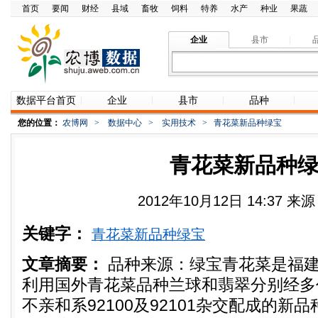
首页
要闻
财经
县域
畜牧
饲料
特养
水产
种业
果蔬
企业
县市
数据平台首页
企业
县市
品种
您的位置：
农博网
>
数据中心
>
实用技术
>
青花菜新品种绿宝
青花菜新品种
2012年10月12日 14:37 
关键字：
青花菜新品种绿宝
文章摘要：
品种来源：绿宝青花菜是福
利用国外青花菜品种兰球和翡翠分别经多
不亲和系92100及92101杂交配成的