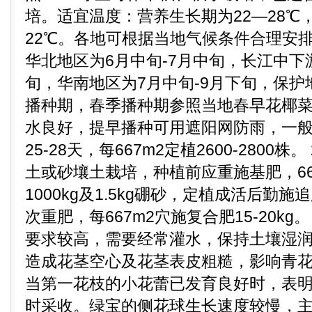
培。适宜温度：营养生长期为22—28℃，
22℃。各地可根据当地气候条件合理安
华北地区为6月中旬-7月中旬，长江中下
旬，华南地区为7月中旬-9月下旬，保
播种期，春季播种期参照当地春早花椰
水良好，提早播种可用遮阳网防雨，一般播
25-28天，每667m2定植2600-2800株
土或砂壤土栽培，种植前应重施基肥，66
1000kg及1.5kg硼砂，定植成活后勤
次重肥，每667m2穴施复合肥15-20kg。
要求较高，需要经常灌水，保持土壤湿
造成花茎空心及花茎表皮粗糙，影响青花菜
当第一花枝的小花蕾已发育良好时，表
时采收。绿宝的侧花球生长速度较慢，