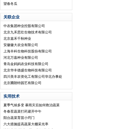
望春冬瓜
关联企业
中农集团种业控股有限公司
北京九禾思壮生物技术有限公司
北京嘉禾千秋种业
安徽徽大农业有限公司
上海丰科生物科技股份有限公司
河北万嘉种业有限公司
青岛金妈妈农业科技有限公司
北京华丰德盛生物科技有限公司
四川美丰农资化工有限公司华北办事处
北京圃朗特园艺有限公司
实用技术
夏季气候多变 暴雨灾后如何救治蔬菜
冬春茬蔬菜打药避开中午
阳台蔬菜育苗小窍门
六大措施提高蔬菜大棚采光率