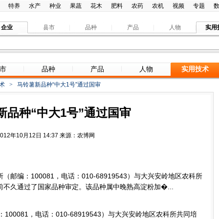
特养
水产
种业
果蔬
花木
肥料
农药
农机
视频
专题
企业
县市
品种
产品
人物
实用
市
品种
产品
人物
实用技术
术
>
马铃薯新品种“中大1号”通过国审
新品种“中大1号”通过国审
2012年10月12日 14:37 来源：农博网
邮编：100081，电话：010-68919543）与大兴安岭地区农科所
前不久通过了国家品种审定。该品种属中晚熟高淀粉加�...
0081，电话：010-68919543）与大兴安岭地区农科所共同培