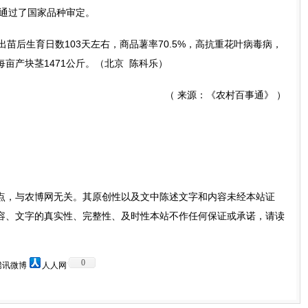
久通过了国家品种审定。
后生育日数103天左右，商品薯率70.5%，高抗重花叶病毒病，
亩产块茎1471公斤。（北京 陈科乐）
（ 来源：《农村百事通》 ）
点，与农博网无关。其原创性以及文中陈述文字和内容未经本站证
容、文字的真实性、完整性、及时性本站不作任何保证或承诺，请读
。
0
腾讯微博
人人网