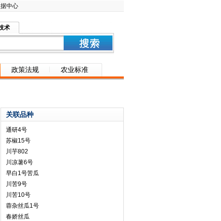
数据中心
技术
政策法规
农业标准
关联品种
通研4号
苏椒15号
川芋802
川凉薯6号
早白1号苦瓜
川苦9号
川苦10号
蓉杂丝瓜1号
春娇丝瓜