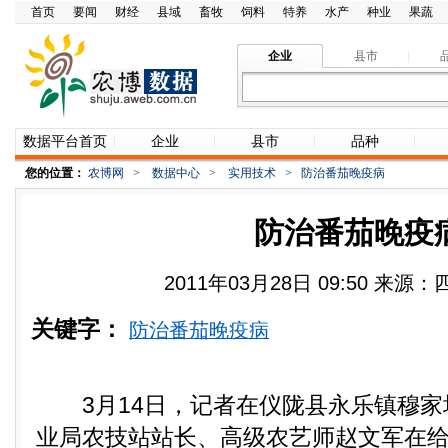
首页
要闻
财经
县域
畜牧
饲料
特养
水产
种业
果蔬
企业
县市
数据平台首页
企业
县市
品种
您的位置：
农博网
>
数据中心
>
实用技术
>
防治番茄晚疫病
防治番茄晚疫
2011年03月28日 09:50 来
关键字：
防治番茄晚疫病
3月14日，记者在仪陇县永乐镇穆
业局农技站站长、高级农艺师赵文军在