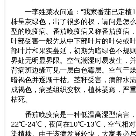
一李姓菜农问道：“我家番茄已定植1
株呈灰绿色，出了很多的杈，请问是怎么
型的晚疫病。番茄晚疫病又称番茄疫病
叶部受害一般先从中下部叶片的叶尖或
部叶片和果实蔓延，初期为暗绿色不规
界处无明显界限。空气潮湿时易发生，
背病斑边缘可见一层白色霉层。空气干
暗褐色并逐渐干枯。茎秆受害，病部水
成褐色，病茎组织变软，植株萎蔫，严
枯死。
番茄晚疫病是一种低温高湿型病害，
22℃-24℃，夜间在10℃-13℃，空气
染植株。由于该病发展较快，大家务必