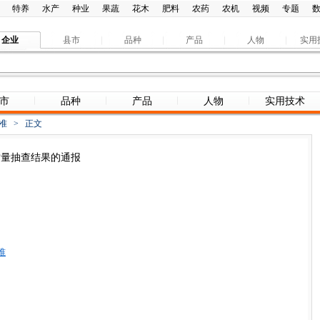
特养
水产
种业
果蔬
花木
肥料
农药
农机
视频
专题
企业
县市
品种
产品
人物
实用
市
品种
产品
人物
实用技术
准
>
正文
子质量抽查结果的通报
准