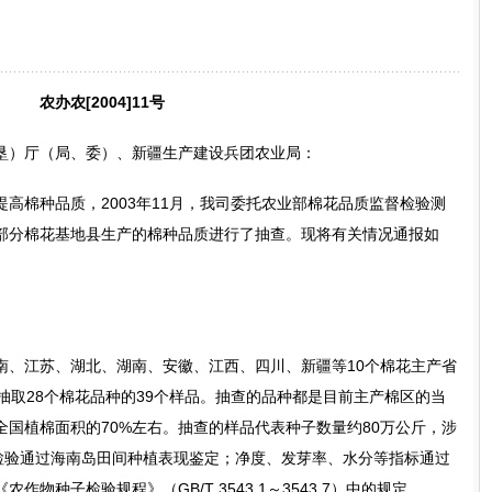
农办农[2004]11号
垦）厅（局、委）、新疆生产建设兵团农业局：
棉种品质，2003年11月，我司委托农业部棉花品质监督检验测
个省的部分棉花基地县生产的棉种品质进行了抽查。现将有关情况通报如
江苏、湖北、湖南、安徽、江西、四川、新疆等10个棉花主产省
抽取28个棉花品种的39个样品。抽查的品种都是目前主产棉区的当
国植棉面积的70%左右。抽查的样品代表种子数量约80万公斤，涉
度检验通过海南岛田间种植表现鉴定；净度、发芽率、水分等指标通过
物种子检验规程》（GB/T 3543.1～3543.7）中的规定。