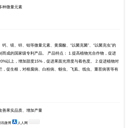
多种微量元素
钙、镁、锌、钼等微量元素、黄腐酸、“以菌克菌”、“以菌克虫”的
而成的国家级专利产品。 产品特点： 1.提高植物光合作物，促进
0%以上，增加甜度15%，促进果面光滑度与着色度。 2.促进植物对
烂，促生根，对根腐病、白粉病、蚜虫、飞虱、线虫、重茬病害等有
改善果实品质、增加产量
腾讯微博
人人网