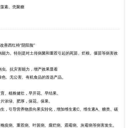
海藻素、壳聚糖
业改善西红柿“阴阳脸”
抗病能力。特别是对土传病菌和重茬引起的死苗、烂根、僵苗等病害效
病虫、抗灾害能力，增产效果显着
绿色、无公害、有机食品的首选产品。
发育、植株健壮，早开花、早结果。
叶片浓绿、肥厚，保花、保果。
抽生，引导营养物质向果实转化，增加维生素C、维生素A、糖类、碳
、晚疫病、重茬病、叶斑病、腐烂病、霜霉病、灰霉病等病害发生。