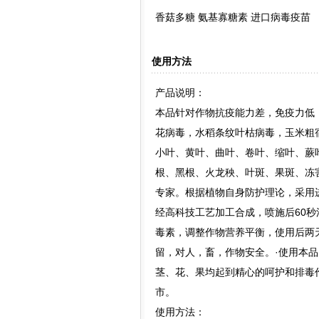
香菇多糖 氨基寡糖素 进口病毒疫苗
使用方法
产品说明：
本品针对作物抗疫能力差，免疫力低
花病毒，水稻条纹叶枯病毒，玉米粗
小叶、黄叶、曲叶、卷叶、缩叶、蕨
根、黑根、火龙秧、叶斑、果斑、冻
专家。根据植物自身防护理论，采用
经高科技工艺加工合成，喷施后60
毒素，调整作物营养平衡，使用后两
留，对人，畜，作物安全。·使用本
茎、花、果均起到精心的呵护和排毒
市。
使用方法：