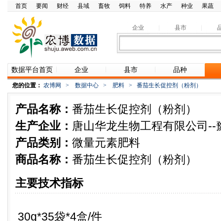
首页
要闻
财经
县域
畜牧
饲料
特养
水产
种业
果蔬
企业
县市
数据平台首页
企业
县市
品种
您的位置：
农博网
>
数据中心
>
肥料
>
番茄生长促控剂（粉剂）
产品名称：
番茄生长促控剂（粉剂）
生产企业：
唐山华龙生物工程有限公司--
产品类别：
微量元素肥料
商品名称：
番茄生长促控剂（粉剂）
主要技术指标
30g*35袋*4盒/件