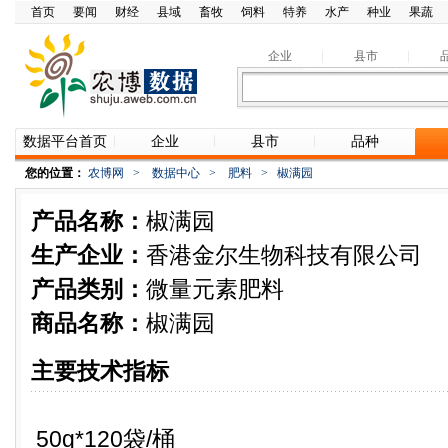
首页
要闻
财经
县域
畜牧
饲料
特养
水产
种业
果蔬
企业
县市
数据平台首页
企业
县市
品种
您的位置：
农博网
>
数据中心
>
肥料
>
椒满园
产品名称：
椒满园
生产企业：
香港金尔生物科技有限公司
产品类别：
微量元素肥料
商品名称：
椒满园
主要技术指标
50g*120袋/桶