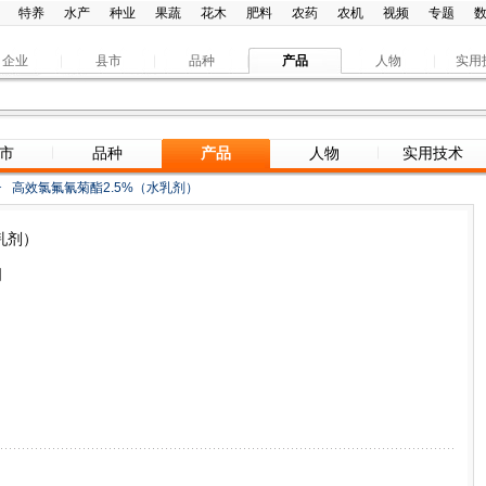
特养
水产
种业
果蔬
花木
肥料
农药
农机
视频
专题
企业
县市
品种
产品
人物
实用
市
品种
产品
人物
实用技术
>
高效氯氟氰菊酯2.5%（水乳剂）
乳剂）
司