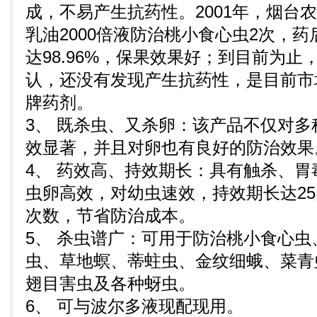
成，不易产生抗药性。2001年，烟台农
乳油2000倍液防治桃小食心虫2次，药
达98.96%，保果效果好；到目前为
认，还没有发现产生抗药性，是目前市
牌药剂。
3、 既杀虫、又杀卵：该产品不仅对
效显著，并且对卵也有良好的防治效果
4、 药效高、持效期长：具有触杀、
虫卵高效，对幼虫速效，持效期长达2
次数，节省防治成本。
5、 杀虫谱广：可用于防治桃小食心
虫、草地螟、蒂蛀虫、金纹细蛾、菜青
翅目害虫及各种蚜虫。
6、 可与波尔多液现配现用。