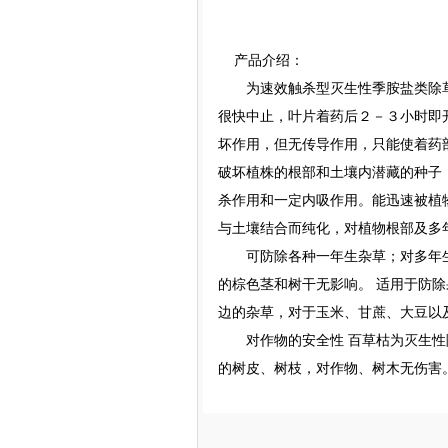
产品介绍：
为速效触杀型灭生性季胺盐类除草
很快中止，叶片着药后２－３小时即
坏作用，但无传导作用，只能使着药
破坏植株的根部和土壤内潜藏的种子
杀作用和一定内吸作用。能迅速被植
与土壤结合而纯化，对植物根部及多
可防除各种一年生杂草；对多年生
的棕色茎和树干无影响。 适用于防
边的杂草，对于玉米、甘蔗、大豆以
对作物的安全性 百草枯为灭生性
的树皮、树枝，对作物、树木无伤害