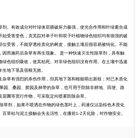
剂。有效成分对叶绿体层膜破坏力极强，使光合作用和叶绿素合成
开始受害变色，克芜踪对单子叶和双子叶植物绿色组织均有很强的破
部位受害，不能穿透栓质化的树皮，接触土壤后很容易被钝化。不能
，因而施药后杂草有再生现象。 是一种快速灭生性除草剂，具有触
物绿色组织吸收，使其枯死。对非绿色组织没有作用。在土壤中迅速
年生地下茎及宿根无效。
杂草有强烈的杀伤作用，但其地下茎和根能萌出新枝；对已木质化
除果园、桑园、胶园及林带的杂草，也可用于防除非耕地、田埂、路
及苗圃等宽行作物，可采取定向喷雾防除杂草。
除草剂，如果不喷洒在作物的绿色茎叶上，药液仅沾染棕色木质化
。百草枯与泥土接触会失去活性，在播前1-2天化除，对作物安全。