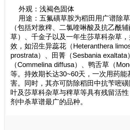
外观：浅褐色固体
用途：五氟磺草胺为稻田用广谱除草
（包括对敌稗、二氯喹啉酸及抗乙酰辅
草）、千金子以及一年生莎草科杂草，
效，如沼生异蕊花（Heteranthera limo
prostrata）、田菁（Sesbania exalt
（Commelina diffusa）、鸭舌草（Monoch
等。持效期长达30~60天，一次用药
害。同时，其亦可防除稻田中抗苄嘧磺
叶及莎草科杂草与稗草等具有残留活性
剂中杀草谱最广的品种。