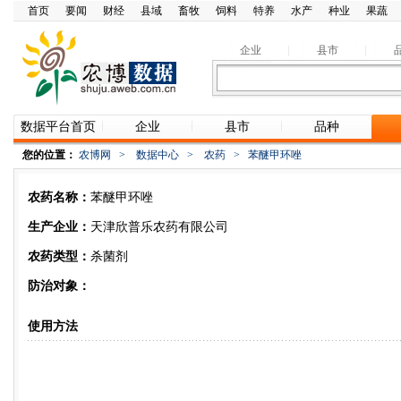
首页
要闻
财经
县域
畜牧
饲料
特养
水产
种业
果蔬
企业
县市
数据平台首页
企业
县市
品种
您的位置：
农博网
>
数据中心
>
农药
>
苯醚甲环唑
农药名称：
苯醚甲环唑
生产企业：
天津欣普乐农药有限公司
农药类型：
杀菌剂
防治对象：
使用方法