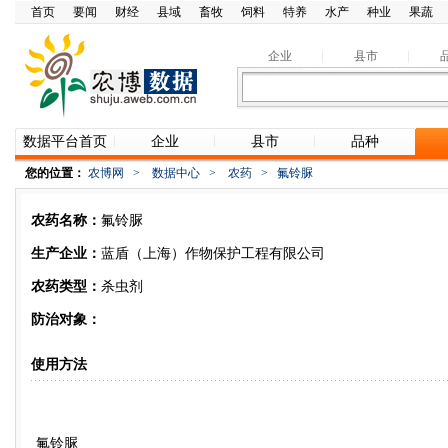
首页
要闻
财经
县域
畜牧
饲料
特养
水产
种业
果蔬
企业
县市
数据平台首页
企业
县市
品种
您的位置：
农博网
>
数据中心
>
农药
>
氟铃脲
农药名称：
氟铃脲
生产企业：
蓝盾（上海）作物保护工程有限公司
农药类型：
杀虫剂
防治对象：
使用方法
氟铃脲