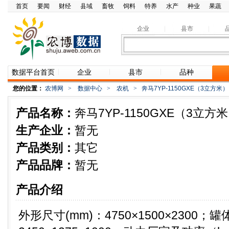
首页
要闻
财经
县域
畜牧
饲料
特养
水产
种业
果蔬
企业
县市
数据平台首页
企业
县市
品种
您的位置：
农博网
>
数据中心
>
农机
>
奔马7YP-1150GXE（3立方
产品名称：
奔马7YP-1150GXE（3立
生产企业：
暂无
产品类别：
其它
产品品牌：
暂无
产品介绍
外形尺寸(mm)：4750×1500×2300；