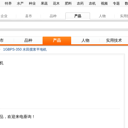
特养
水产
种业
果蔬
花木
肥料
农药
农机
视频
专题
企业
县市
品种
产品
人物
实用
市
品种
产品
人物
实用技术
>
1GBPS-350 水田搅浆平地机
地机
产品，欢迎来电垂询！