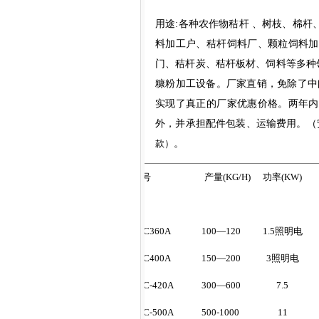
用途
:
各种农作物秸杆 、树枝、棉杆
料加工户、秸杆饲料厂、颗粒饲料加
门、秸杆炭、秸杆板材、饲料等多种
糠粉加工设备。
厂家直销
，免除了中
实现了真正的厂家
优惠价格。
两年内
外，并承担配件包装、运输费用。（
款）
。
型
号
产量
(KG/H)
功率
(KW)
3ZX C
360A
100—120
1.5
照明电
3ZX C
400A
150—200
3
照明电
3ZX C
-420A
300—600
7.5
3ZX C
-500A
500-1000
11