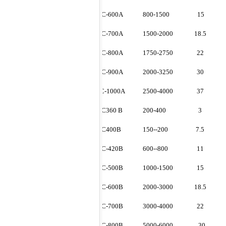
3ZX C
-600A
800-1500
15
3ZX C
-700A
1500-2000
18.5
3ZX C
-800A
1750-2750
22
3ZX C
-900A
2000-3250
30
3ZXC
-1000A
2500-4000
37
3ZX C360 B
200-400
3
3ZX C400B
150--200
7.5
3ZX C-420B
600--800
11
3ZX C-500B
1000-1500
15
3ZX C-600B
2000-3000
18.5
3ZX C-700B
3000-4000
22
3ZX C-800B
5000-6000
30