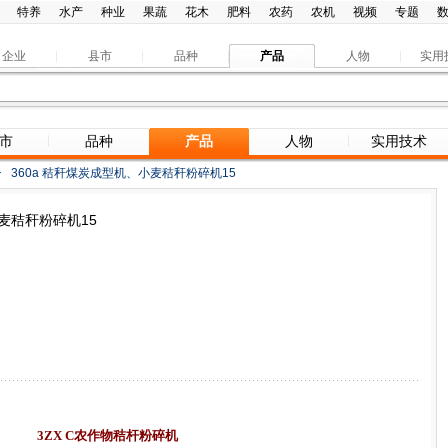
特养
水产
种业
果蔬
花木
肥料
农药
农机
视频
专题
企业
县市
品种
产品
人物
实用
市
品种
产品
人物
实用技术
>
360a 秸秆煤炭成型机、小麦秸秆粉碎机15
小麦秸秆粉碎机15
3ZX C
农作物秸杆粉碎机