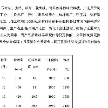
、玉米秸、麦秸、稻草、花生秧、地瓜秧等粉碎成糠状。广泛用于饲
工户、生物电厂、养牛、养羊饲养户、秸杆碳厂、密度板、秸杆造
领域。
.
加工范围
1
-30
毫米
,
原材料长短不受限制
,
是目前国内最先进的
间商，生产者直 接与用户见面
，
简化了流通过程，缩短了流通时间
非人为因素，因产品质量机器零配件需要更换的，公司除免费更换
安全信誉保障：只需预付少量定金，即可物流快运发货
货到
再
付清余
转子
粉碎室
粉碎室宽
主轴运转
价格
（只）
度（
cm
）
(mm)
(
转
/
分
)
（元）
12
360
18
2800
760
12
400
18
2800
1280
16
420
20.5
2960
1580
16
500
20.5
2960
2180