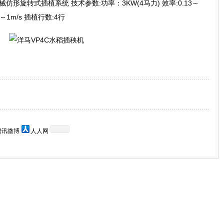
仿形旋转式插植系统 技术参数:功率：3KW(4马力) 效率:0.13～
.1～1m/s 插植行数:4行
腾讯微博
人人网