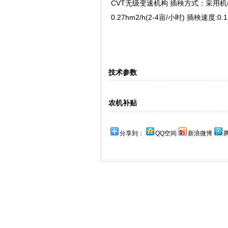
CVT无级变速机构 插秧方式：采用机械
0.27hm2/h(2-4亩/小时) 插秧速度:0
技术参数
农机补贴
分享到：
QQ空间
新浪微博