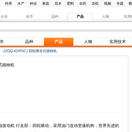
特养
水产
种业
果蔬
花木
肥料
农药
农机
视频
专题
企业
县市
品种
产品
人物
实用
市
品种
产品
人物
实用技术
>
2ZGQ-4(VP4C) 四轮乘坐式插秧机
坐式插秧机
油发动机 行走部：四轮驱动，采用油门连动变速机构，世界先进的