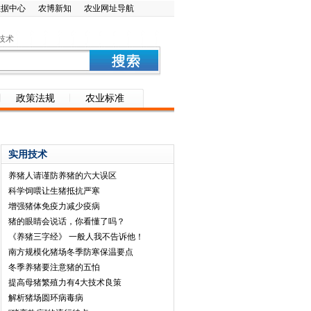
数据中心
农博新知
农业网址导航
技术
政策法规
农业标准
实用技术
养猪人请谨防养猪的六大误区
科学饲喂让生猪抵抗严寒
增强猪体免疫力减少疫病
猪的眼睛会说话，你看懂了吗？
《养猪三字经》 一般人我不告诉他！
南方规模化猪场冬季防寒保温要点
冬季养猪要注意猪的五怕
提高母猪繁殖力有4大技术良策
解析猪场圆环病毒病