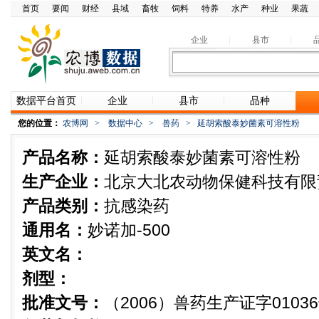
首页
要闻
财经
县域
畜牧
饲料
特养
水产
种业
果蔬
企业
县市
数据平台首页
企业
县市
品种
您的位置：
农博网
>
数据中心
>
兽药
>
延胡索酸泰妙菌素可溶性粉
产品名称：
延胡索酸泰妙菌素可溶性粉
生产企业：
北京大北农动物保健科技有限
产品类别：
抗感染药
通用名：
妙诺加-500
英文名：
剂型：
批准文号：
（2006）兽药生产证字0103