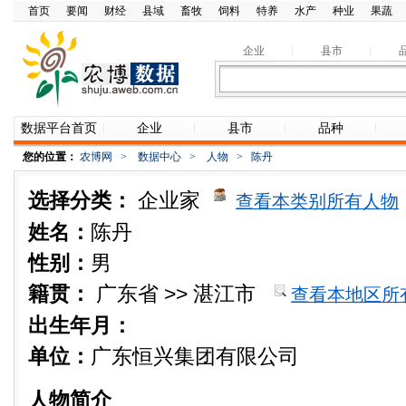
首页
要闻
财经
县域
畜牧
饲料
特养
水产
种业
果蔬
企业
县市
数据平台首页
企业
县市
品种
您的位置：
农博网
>
数据中心
>
人物
>
陈丹
选择分类：
企业家
查看本类别所有人物
姓名：
陈丹
性别：
男
籍贯：
广东省 >> 湛江市
查看本地区所
出生年月：
单位：
广东恒兴集团有限公司
人物简介