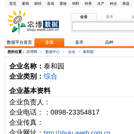
首页
要闻
财经
县域
畜牧
饲料
特养
水产
种业
果蔬
企业
县市
数据平台首页
企业
县市
品种
您的位置：
农博网
>
数据中心
>
企业
>
泰和园
企业名称：
泰和园
企业类别：
综合
企业基本资料
企业负责人：
企业电话：：0898-23354817
企业传真：
企业网址：
http://shuju.aweb.com.cn