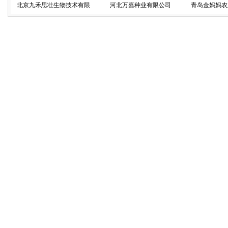
北京九禾思壮生物技术有限
河北万嘉种业有限公司
青岛金妈妈农