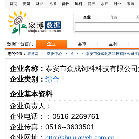
首页
要闻
财经
县域
畜牧
饲料
特养
水产
种业
果蔬
企业
县市
数据平台首页
企业
县市
品种
您的位置：
农博网
>
数据中心
>
企业
>
泰安市众成饲料科技有限公司江
企业名称：
泰安市众成饲料科技有限公司
企业类别：
综合
企业基本资料
企业负责人：
企业电话：：0516-2269761
企业传真：0516--3633501
企业网址：
http://shuju.aweb.com.cn