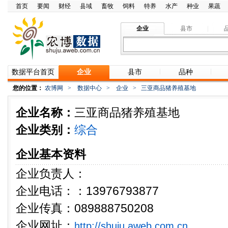
首页
要闻
财经
县域
畜牧
饲料
特养
水产
种业
果蔬
企业
县市
数据平台首页
企业
县市
品种
您的位置：
农博网
>
数据中心
>
企业
>
三亚商品猪养殖基地
企业名称：
三亚商品猪养殖基地
企业类别：
综合
企业基本资料
企业负责人：
企业电话：：13976793877
企业传真：089888750208
企业网址：
http://shuju.aweb.com.cn