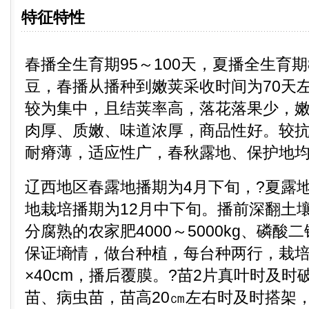
特征特性
春播全生育期95～100天，夏播全生育期
豆，春播从播种到嫩荚采收时间为70天
较为集中，且结荚率高，落花落果少，
肉厚、质嫩、味道浓厚，商品性好。较
耐瘠薄，适应性广，春秋露地、保护地
辽西地区春露地播期为4月下旬，?夏露
地栽培播期为12月中下旬。播前深翻土
分腐熟的农家肥4000～5000kg、磷酸
保证墒情，做台种植，每台种两行，栽培株
×40cm，播后覆膜。?苗2片真叶时及
苗、病虫苗，苗高20㎝左右时及时搭架