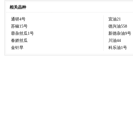
相关品种
通研4号
宜油21
苏椒15号
德兴油558
蓉杂丝瓜1号
新德杂油9号
春娇丝瓜
川油44
金针早
科乐油1号