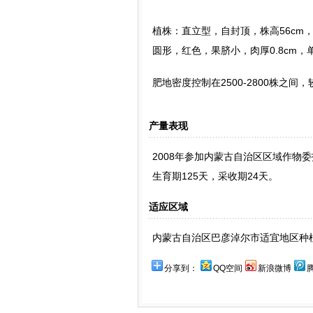
植株：直立型，自封顶，株高56cm，
圆形，红色，果脐小，肉厚0.8cm，单
肥地密度控制在2500-2800株之间
产量表现
2008年参加内蒙古自治区区域作物委托
生育期125天，采收期24天。
适应区域
内蒙古自治区巴彦淖尔市适宜地区种
分享到：
QQ空间
新浪微博