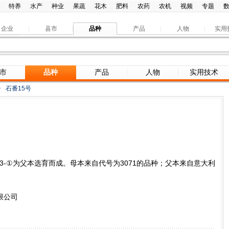
特养
水产
种业
果蔬
花木
肥料
农药
农机
视频
专题
企业
县市
品种
产品
人物
实用
市
品种
产品
人物
实用技术
>
石番15号
30-3-①为父本选育而成。母本来自代号为3071的品种；父本来自意大利
限公司