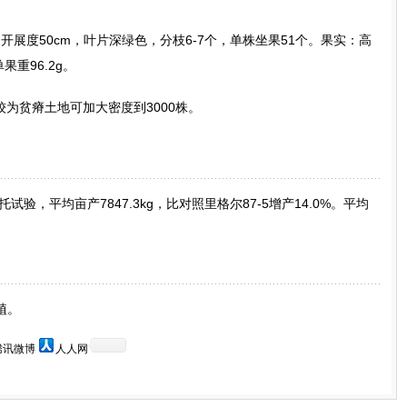
开展度50cm，叶片深绿色，分枝6-7个，单株坐果51个。果实：高
果重96.2g。
，较为贫瘠土地可加大密度到3000株。
试验，平均亩产7847.3kg，比对照里格尔87-5增产14.0%。平均
植。
腾讯微博
人人网